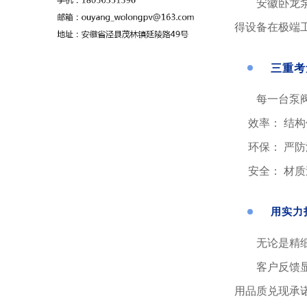
安徽卧龙
得设备在极端
三重考
每一台泵
效率： 结
环保： 严
安全： 材
用实力
无论是精
客户反馈
用品质兑现承